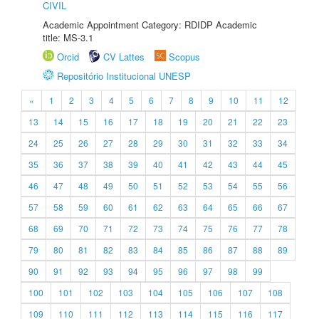
CIVIL
Academic Appointment Category: RDIDP Academic
title: MS-3.1
Orcid
CV Lattes
Scopus
Repositório Institucional UNESP
«
1
2
3
4
5
6
7
8
9
10
11
12
13
14
15
16
17
18
19
20
21
22
23
24
25
26
27
28
29
30
31
32
33
34
35
36
37
38
39
40
41
42
43
44
45
46
47
48
49
50
51
52
53
54
55
56
57
58
59
60
61
62
63
64
65
66
67
68
69
70
71
72
73
74
75
76
77
78
79
80
81
82
83
84
85
86
87
88
89
90
91
92
93
94
95
96
97
98
99
100
101
102
103
104
105
106
107
108
109
110
111
112
113
114
115
116
117