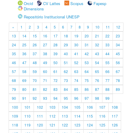
Orcid
CV Lattes
Scopus
Fapesp
Dimensions
Repositório Institucional UNESP
«
1
2
3
4
5
6
7
8
9
10
11
12
13
14
15
16
17
18
19
20
21
22
23
24
25
26
27
28
29
30
31
32
33
34
35
36
37
38
39
40
41
42
43
44
45
46
47
48
49
50
51
52
53
54
55
56
57
58
59
60
61
62
63
64
65
66
67
68
69
70
71
72
73
74
75
76
77
78
79
80
81
82
83
84
85
86
87
88
89
90
91
92
93
94
95
96
97
98
99
100
101
102
103
104
105
106
107
108
109
110
111
112
113
114
115
116
117
118
119
120
121
122
123
124
125
126