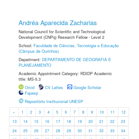
Andréa Aparecida Zacharias
National Council for Scientific and Technological
Development (CNPq) Research Fellow - Level 2
School:
Faculdade de Ciências, Tecnologia e Educação
(Câmpus de Ourinhos)
Department:
DEPARTAMENTO DE GEOGRAFIA E
PLANEJAMENTO
Academic Appointment Category: RDIDP Academic
title: MS-5.3
Orcid
CV Lattes
Google Scholar
Fapesp
Repositório Institucional UNESP
«
1
2
3
4
5
6
7
8
9
10
11
12
13
14
15
16
17
18
19
20
21
22
23
24
25
26
27
28
29
30
31
32
33
34