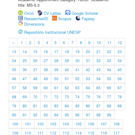
title: MS-5.3
Orcid
CV Lattes
Google Scholar
ResearcherID
Scopus
Fapesp
Dimensions
Repositório Institucional UNESP
«
1
2
3
4
5
6
7
8
9
10
11
12
13
14
15
16
17
18
19
20
21
22
23
24
25
26
27
28
29
30
31
32
33
34
35
36
37
38
39
40
41
42
43
44
45
46
47
48
49
50
51
52
53
54
55
56
57
58
59
60
61
62
63
64
65
66
67
68
69
70
71
72
73
74
75
76
77
78
79
80
81
82
83
84
85
86
87
88
89
90
91
92
93
94
95
96
97
98
99
100
101
102
103
104
105
106
107
108
109
110
111
112
113
114
115
116
117