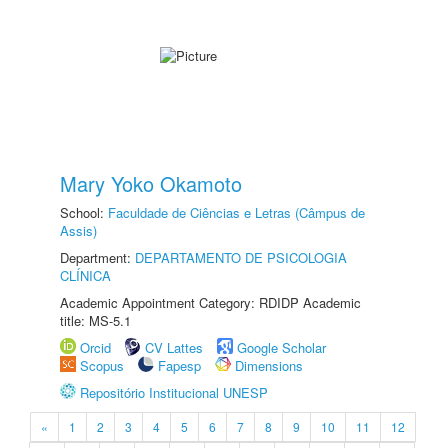
Mary Yoko Okamoto
School:
Faculdade de Ciências e Letras (Câmpus de
Assis)
Department:
DEPARTAMENTO DE PSICOLOGIA
CLÍNICA
Academic Appointment Category: RDIDP Academic
title: MS-5.1
Orcid
CV Lattes
Google Scholar
Scopus
Fapesp
Dimensions
Repositório Institucional UNESP
«
1
2
3
4
5
6
7
8
9
10
11
12