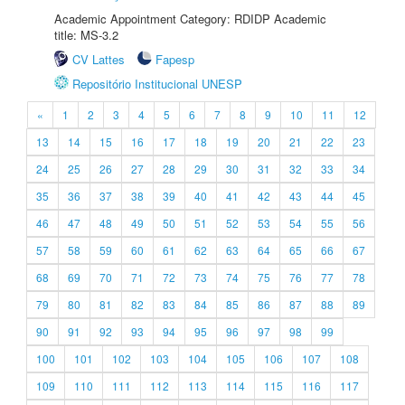
Academic Appointment Category: RDIDP Academic
title: MS-3.2
CV Lattes
Fapesp
Repositório Institucional UNESP
«
1
2
3
4
5
6
7
8
9
10
11
12
13
14
15
16
17
18
19
20
21
22
23
24
25
26
27
28
29
30
31
32
33
34
35
36
37
38
39
40
41
42
43
44
45
46
47
48
49
50
51
52
53
54
55
56
57
58
59
60
61
62
63
64
65
66
67
68
69
70
71
72
73
74
75
76
77
78
79
80
81
82
83
84
85
86
87
88
89
90
91
92
93
94
95
96
97
98
99
100
101
102
103
104
105
106
107
108
109
110
111
112
113
114
115
116
117