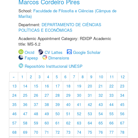
Marcos Cordeiro Pires
School:
Faculdade de Filosofia e Ciências (Câmpus de
Marília)
Department:
DEPARTAMENTO DE CIÊNCIAS
POLÍTICAS E ECONÔMICAS
Academic Appointment Category: RDIDP Academic
title: MS-5.2
Orcid
CV Lattes
Google Scholar
Fapesp
Dimensions
Repositório Institucional UNESP
«
1
2
3
4
5
6
7
8
9
10
11
12
13
14
15
16
17
18
19
20
21
22
23
24
25
26
27
28
29
30
31
32
33
34
35
36
37
38
39
40
41
42
43
44
45
46
47
48
49
50
51
52
53
54
55
56
57
58
59
60
61
62
63
64
65
66
67
68
69
70
71
72
73
74
75
76
77
78