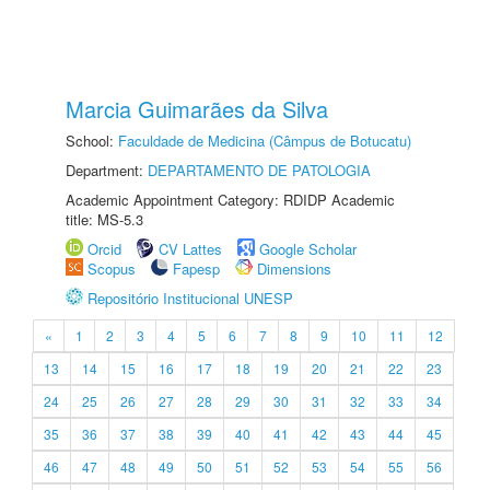
Marcia Guimarães da Silva
School:
Faculdade de Medicina (Câmpus de Botucatu)
Department:
DEPARTAMENTO DE PATOLOGIA
Academic Appointment Category: RDIDP Academic
title: MS-5.3
Orcid
CV Lattes
Google Scholar
Scopus
Fapesp
Dimensions
Repositório Institucional UNESP
«
1
2
3
4
5
6
7
8
9
10
11
12
13
14
15
16
17
18
19
20
21
22
23
24
25
26
27
28
29
30
31
32
33
34
35
36
37
38
39
40
41
42
43
44
45
46
47
48
49
50
51
52
53
54
55
56