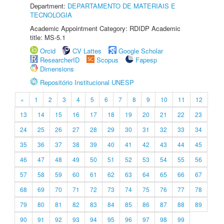
Department:
DEPARTAMENTO DE MATERIAIS E
TECNOLOGIA
Academic Appointment Category: RDIDP Academic
title: MS-5.1
Orcid
CV Lattes
Google Scholar
ResearcherID
Scopus
Fapesp
Dimensions
Repositório Institucional UNESP
«
1
2
3
4
5
6
7
8
9
10
11
12
13
14
15
16
17
18
19
20
21
22
23
24
25
26
27
28
29
30
31
32
33
34
35
36
37
38
39
40
41
42
43
44
45
46
47
48
49
50
51
52
53
54
55
56
57
58
59
60
61
62
63
64
65
66
67
68
69
70
71
72
73
74
75
76
77
78
79
80
81
82
83
84
85
86
87
88
89
90
91
92
93
94
95
96
97
98
99