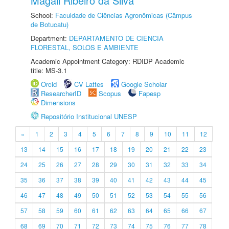
Magali Ribeiro da Silva
School:
Faculdade de Ciências Agronômicas (Câmpus
de Botucatu)
Department:
DEPARTAMENTO DE CIÊNCIA
FLORESTAL, SOLOS E AMBIENTE
Academic Appointment Category: RDIDP Academic
title: MS-3.1
Orcid
CV Lattes
Google Scholar
ResearcherID
Scopus
Fapesp
Dimensions
Repositório Institucional UNESP
«
1
2
3
4
5
6
7
8
9
10
11
12
13
14
15
16
17
18
19
20
21
22
23
24
25
26
27
28
29
30
31
32
33
34
35
36
37
38
39
40
41
42
43
44
45
46
47
48
49
50
51
52
53
54
55
56
57
58
59
60
61
62
63
64
65
66
67
68
69
70
71
72
73
74
75
76
77
78