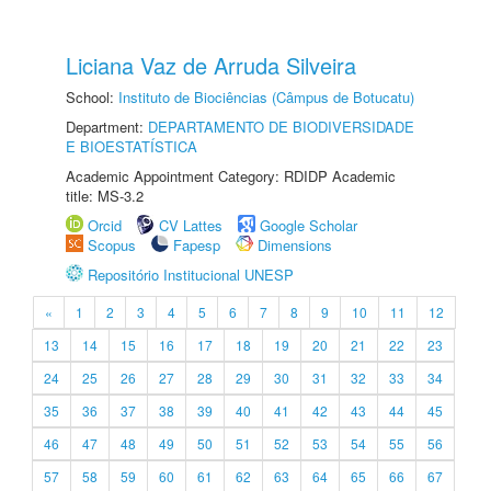
Liciana Vaz de Arruda Silveira
School:
Instituto de Biociências (Câmpus de Botucatu)
Department:
DEPARTAMENTO DE BIODIVERSIDADE
E BIOESTATÍSTICA
Academic Appointment Category: RDIDP Academic
title: MS-3.2
Orcid
CV Lattes
Google Scholar
Scopus
Fapesp
Dimensions
Repositório Institucional UNESP
«
1
2
3
4
5
6
7
8
9
10
11
12
13
14
15
16
17
18
19
20
21
22
23
24
25
26
27
28
29
30
31
32
33
34
35
36
37
38
39
40
41
42
43
44
45
46
47
48
49
50
51
52
53
54
55
56
57
58
59
60
61
62
63
64
65
66
67