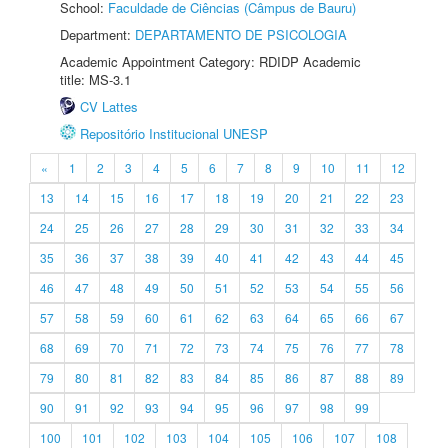
School:
Faculdade de Ciências (Câmpus de Bauru)
Department:
DEPARTAMENTO DE PSICOLOGIA
Academic Appointment Category: RDIDP Academic
title: MS-3.1
CV Lattes
Repositório Institucional UNESP
«
1
2
3
4
5
6
7
8
9
10
11
12
13
14
15
16
17
18
19
20
21
22
23
24
25
26
27
28
29
30
31
32
33
34
35
36
37
38
39
40
41
42
43
44
45
46
47
48
49
50
51
52
53
54
55
56
57
58
59
60
61
62
63
64
65
66
67
68
69
70
71
72
73
74
75
76
77
78
79
80
81
82
83
84
85
86
87
88
89
90
91
92
93
94
95
96
97
98
99
100
101
102
103
104
105
106
107
108