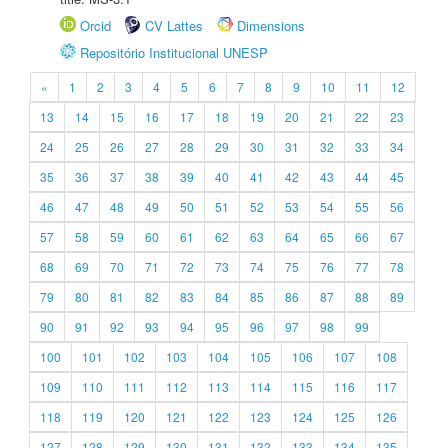
Orcid
CV Lattes
Dimensions
Repositório Institucional UNESP
«
1
2
3
4
5
6
7
8
9
10
11
12
13
14
15
16
17
18
19
20
21
22
23
24
25
26
27
28
29
30
31
32
33
34
35
36
37
38
39
40
41
42
43
44
45
46
47
48
49
50
51
52
53
54
55
56
57
58
59
60
61
62
63
64
65
66
67
68
69
70
71
72
73
74
75
76
77
78
79
80
81
82
83
84
85
86
87
88
89
90
91
92
93
94
95
96
97
98
99
100
101
102
103
104
105
106
107
108
109
110
111
112
113
114
115
116
117
118
119
120
121
122
123
124
125
126
127
128
129
130
131
132
133
134
135