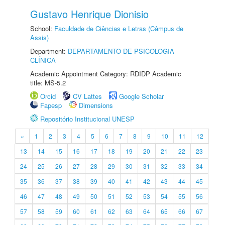
Gustavo Henrique Dionisio
School:
Faculdade de Ciências e Letras (Câmpus de
Assis)
Department:
DEPARTAMENTO DE PSICOLOGIA
CLÍNICA
Academic Appointment Category: RDIDP Academic
title: MS-5.2
Orcid
CV Lattes
Google Scholar
Fapesp
Dimensions
Repositório Institucional UNESP
«
1
2
3
4
5
6
7
8
9
10
11
12
13
14
15
16
17
18
19
20
21
22
23
24
25
26
27
28
29
30
31
32
33
34
35
36
37
38
39
40
41
42
43
44
45
46
47
48
49
50
51
52
53
54
55
56
57
58
59
60
61
62
63
64
65
66
67