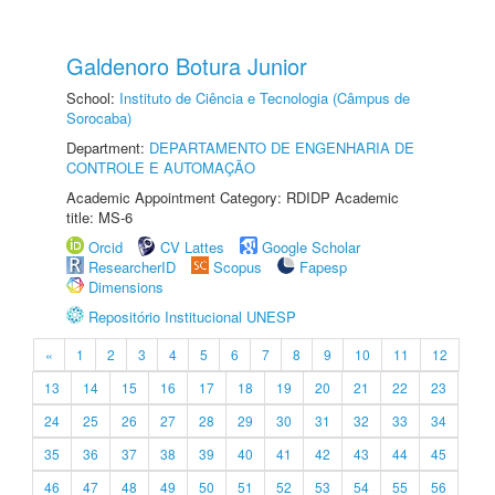
Galdenoro Botura Junior
School:
Instituto de Ciência e Tecnologia (Câmpus de
Sorocaba)
Department:
DEPARTAMENTO DE ENGENHARIA DE
CONTROLE E AUTOMAÇÃO
Academic Appointment Category: RDIDP Academic
title: MS-6
Orcid
CV Lattes
Google Scholar
ResearcherID
Scopus
Fapesp
Dimensions
Repositório Institucional UNESP
«
1
2
3
4
5
6
7
8
9
10
11
12
13
14
15
16
17
18
19
20
21
22
23
24
25
26
27
28
29
30
31
32
33
34
35
36
37
38
39
40
41
42
43
44
45
46
47
48
49
50
51
52
53
54
55
56