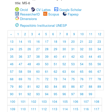
title: MS-6
Orcid
CV Lattes
Google Scholar
ResearcherID
Scopus
Fapesp
Dimensions
Repositório Institucional UNESP
«
1
2
3
4
5
6
7
8
9
10
11
12
13
14
15
16
17
18
19
20
21
22
23
24
25
26
27
28
29
30
31
32
33
34
35
36
37
38
39
40
41
42
43
44
45
46
47
48
49
50
51
52
53
54
55
56
57
58
59
60
61
62
63
64
65
66
67
68
69
70
71
72
73
74
75
76
77
78
79
80
81
82
83
84
85
86
87
88
89
90
91
92
93
94
95
96
97
98
99
100
101
102
103
104
105
106
107
108
109
110
111
112
113
114
115
116
117