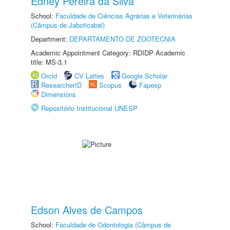
Edney Pereira da Silva
School:
Faculdade de Ciências Agrárias e Veterinárias
(Câmpus de Jaboticabal)
Department:
DEPARTAMENTO DE ZOOTECNIA
Academic Appointment Category: RDIDP Academic
title: MS-3.1
Orcid
CV Lattes
Google Scholar
ResearcherID
Scopus
Fapesp
Dimensions
Repositório Institucional UNESP
Edson Alves de Campos
School:
Faculdade de Odontologia (Câmpus de