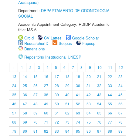
Araraquara)
Department:
DEPARTAMENTO DE ODONTOLOGIA
SOCIAL
Academic Appointment Category: RDIDP Academic
title: MS-6
Orcid
CV Lattes
Google Scholar
ResearcherID
Scopus
Fapesp
Dimensions
Repositório Institucional UNESP
«
1
2
3
4
5
6
7
8
9
10
11
12
13
14
15
16
17
18
19
20
21
22
23
24
25
26
27
28
29
30
31
32
33
34
35
36
37
38
39
40
41
42
43
44
45
46
47
48
49
50
51
52
53
54
55
56
57
58
59
60
61
62
63
64
65
66
67
68
69
70
71
72
73
74
75
76
77
78
79
80
81
82
83
84
85
86
87
88
89