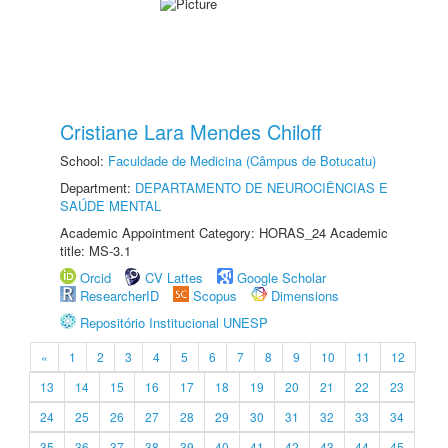
Cristiane Lara Mendes Chiloff
School:
Faculdade de Medicina (Câmpus de Botucatu)
Department:
DEPARTAMENTO DE NEUROCIÊNCIAS E
SAÚDE MENTAL
Academic Appointment Category: HORAS_24 Academic
title: MS-3.1
Orcid
CV Lattes
Google Scholar
ResearcherID
Scopus
Dimensions
Repositório Institucional UNESP
«
1
2
3
4
5
6
7
8
9
10
11
12
13
14
15
16
17
18
19
20
21
22
23
24
25
26
27
28
29
30
31
32
33
34
35
36
37
38
39
40
41
42
43
44
45