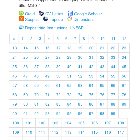
title: MS-3.1
Orcid
CV Lattes
Google Scholar
Scopus
Fapesp
Dimensions
Repositório Institucional UNESP
«
1
2
3
4
5
6
7
8
9
10
11
12
13
14
15
16
17
18
19
20
21
22
23
24
25
26
27
28
29
30
31
32
33
34
35
36
37
38
39
40
41
42
43
44
45
46
47
48
49
50
51
52
53
54
55
56
57
58
59
60
61
62
63
64
65
66
67
68
69
70
71
72
73
74
75
76
77
78
79
80
81
82
83
84
85
86
87
88
89
90
91
92
93
94
95
96
97
98
99
100
101
102
103
104
105
106
107
108
109
110
111
112
113
114
115
116
117