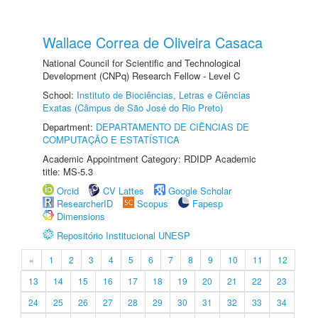
Wallace Correa de Oliveira Casaca
National Council for Scientific and Technological
Development (CNPq) Research Fellow - Level C
School:
Instituto de Biociências, Letras e Ciências
Exatas (Câmpus de São José do Rio Preto)
Department:
DEPARTAMENTO DE CIÊNCIAS DE
COMPUTAÇÃO E ESTATÍSTICA
Academic Appointment Category: RDIDP Academic
title: MS-5.3
Orcid
CV Lattes
Google Scholar
ResearcherID
Scopus
Fapesp
Dimensions
Repositório Institucional UNESP
«
1
2
3
4
5
6
7
8
9
10
11
12
13
14
15
16
17
18
19
20
21
22
23
24
25
26
27
28
29
30
31
32
33
34