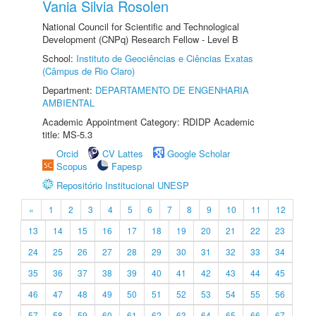
Vania Silvia Rosolen
National Council for Scientific and Technological
Development (CNPq) Research Fellow - Level B
School:
Instituto de Geociências e Ciências Exatas
(Câmpus de Rio Claro)
Department:
DEPARTAMENTO DE ENGENHARIA
AMBIENTAL
Academic Appointment Category: RDIDP Academic
title: MS-5.3
Orcid
CV Lattes
Google Scholar
Scopus
Fapesp
Repositório Institucional UNESP
«
1
2
3
4
5
6
7
8
9
10
11
12
13
14
15
16
17
18
19
20
21
22
23
24
25
26
27
28
29
30
31
32
33
34
35
36
37
38
39
40
41
42
43
44
45
46
47
48
49
50
51
52
53
54
55
56
57
58
59
60
61
62
63
64
65
66
67