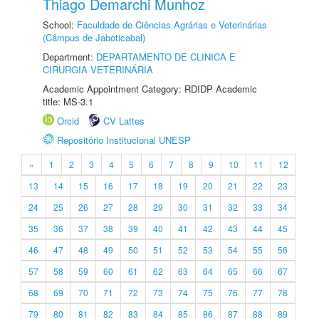
Thiago Demarchi Munhoz
School:
Faculdade de Ciências Agrárias e Veterinárias
(Câmpus de Jaboticabal)
Department:
DEPARTAMENTO DE CLINICA E
CIRURGIA VETERINÁRIA
Academic Appointment Category: RDIDP Academic
title: MS-3.1
Orcid
CV Lattes
Repositório Institucional UNESP
«
1
2
3
4
5
6
7
8
9
10
11
12
13
14
15
16
17
18
19
20
21
22
23
24
25
26
27
28
29
30
31
32
33
34
35
36
37
38
39
40
41
42
43
44
45
46
47
48
49
50
51
52
53
54
55
56
57
58
59
60
61
62
63
64
65
66
67
68
69
70
71
72
73
74
75
76
77
78
79
80
81
82
83
84
85
86
87
88
89