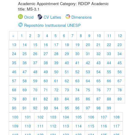
Academic Appointment Category: RDIDP Academic
title: MS-3.1
Orcid
CV Lattes
Dimensions
Repositório Institucional UNESP
«
1
2
3
4
5
6
7
8
9
10
11
12
13
14
15
16
17
18
19
20
21
22
23
24
25
26
27
28
29
30
31
32
33
34
35
36
37
38
39
40
41
42
43
44
45
46
47
48
49
50
51
52
53
54
55
56
57
58
59
60
61
62
63
64
65
66
67
68
69
70
71
72
73
74
75
76
77
78
79
80
81
82
83
84
85
86
87
88
89
90
91
92
93
94
95
96
97
98
99
100
101
102
103
104
105
106
107
108
109
110
111
112
113
114
115
116
117
118
119
120
121
122
123
124
125
126