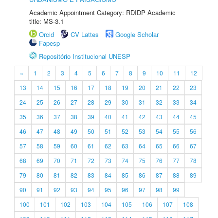
Academic Appointment Category: RDIDP Academic
title: MS-3.1
Orcid
CV Lattes
Google Scholar
Fapesp
Repositório Institucional UNESP
«
1
2
3
4
5
6
7
8
9
10
11
12
13
14
15
16
17
18
19
20
21
22
23
24
25
26
27
28
29
30
31
32
33
34
35
36
37
38
39
40
41
42
43
44
45
46
47
48
49
50
51
52
53
54
55
56
57
58
59
60
61
62
63
64
65
66
67
68
69
70
71
72
73
74
75
76
77
78
79
80
81
82
83
84
85
86
87
88
89
90
91
92
93
94
95
96
97
98
99
100
101
102
103
104
105
106
107
108