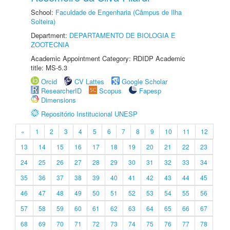
School:
Faculdade de Engenharia (Câmpus de Ilha
Solteira)
Department:
DEPARTAMENTO DE BIOLOGIA E
ZOOTECNIA
Academic Appointment Category: RDIDP Academic
title: MS-5.3
Orcid
CV Lattes
Google Scholar
ResearcherID
Scopus
Fapesp
Dimensions
Repositório Institucional UNESP
«
1
2
3
4
5
6
7
8
9
10
11
12
13
14
15
16
17
18
19
20
21
22
23
24
25
26
27
28
29
30
31
32
33
34
35
36
37
38
39
40
41
42
43
44
45
46
47
48
49
50
51
52
53
54
55
56
57
58
59
60
61
62
63
64
65
66
67
68
69
70
71
72
73
74
75
76
77
78