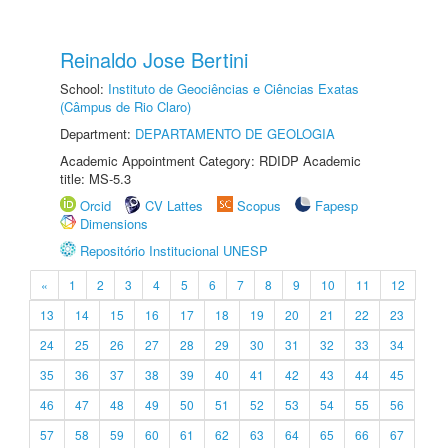
Reinaldo Jose Bertini
School:
Instituto de Geociências e Ciências Exatas
(Câmpus de Rio Claro)
Department:
DEPARTAMENTO DE GEOLOGIA
Academic Appointment Category: RDIDP Academic
title: MS-5.3
Orcid
CV Lattes
Scopus
Fapesp
Dimensions
Repositório Institucional UNESP
«
1
2
3
4
5
6
7
8
9
10
11
12
13
14
15
16
17
18
19
20
21
22
23
24
25
26
27
28
29
30
31
32
33
34
35
36
37
38
39
40
41
42
43
44
45
46
47
48
49
50
51
52
53
54
55
56
57
58
59
60
61
62
63
64
65
66
67