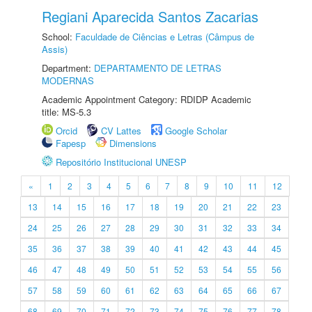
Regiani Aparecida Santos Zacarias
School:
Faculdade de Ciências e Letras (Câmpus de
Assis)
Department:
DEPARTAMENTO DE LETRAS
MODERNAS
Academic Appointment Category: RDIDP Academic
title: MS-5.3
Orcid
CV Lattes
Google Scholar
Fapesp
Dimensions
Repositório Institucional UNESP
«
1
2
3
4
5
6
7
8
9
10
11
12
13
14
15
16
17
18
19
20
21
22
23
24
25
26
27
28
29
30
31
32
33
34
35
36
37
38
39
40
41
42
43
44
45
46
47
48
49
50
51
52
53
54
55
56
57
58
59
60
61
62
63
64
65
66
67
68
69
70
71
72
73
74
75
76
77
78