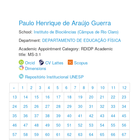
Paulo Henrique de Araújo Guerra
School:
Instituto de Biociências (Câmpus de Rio Claro)
Department:
DEPARTAMENTO DE EDUCAÇÃO FÍSICA
Academic Appointment Category: RDIDP Academic
title: MS-3.1
Orcid
CV Lattes
Scopus
Dimensions
Repositório Institucional UNESP
«
1
2
3
4
5
6
7
8
9
10
11
12
13
14
15
16
17
18
19
20
21
22
23
24
25
26
27
28
29
30
31
32
33
34
35
36
37
38
39
40
41
42
43
44
45
46
47
48
49
50
51
52
53
54
55
56
57
58
59
60
61
62
63
64
65
66
67