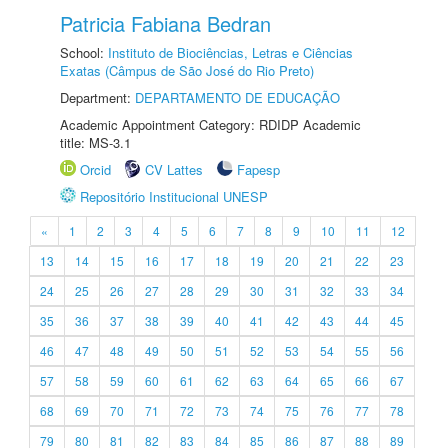
Patricia Fabiana Bedran
School:
Instituto de Biociências, Letras e Ciências
Exatas (Câmpus de São José do Rio Preto)
Department:
DEPARTAMENTO DE EDUCAÇÃO
Academic Appointment Category: RDIDP Academic
title: MS-3.1
Orcid
CV Lattes
Fapesp
Repositório Institucional UNESP
«
1
2
3
4
5
6
7
8
9
10
11
12
13
14
15
16
17
18
19
20
21
22
23
24
25
26
27
28
29
30
31
32
33
34
35
36
37
38
39
40
41
42
43
44
45
46
47
48
49
50
51
52
53
54
55
56
57
58
59
60
61
62
63
64
65
66
67
68
69
70
71
72
73
74
75
76
77
78
79
80
81
82
83
84
85
86
87
88
89