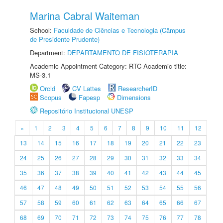
Marina Cabral Waiteman
School:
Faculdade de Ciências e Tecnologia (Câmpus
de Presidente Prudente)
Department:
DEPARTAMENTO DE FISIOTERAPIA
Academic Appointment Category: RTC Academic title:
MS-3.1
Orcid
CV Lattes
ResearcherID
Scopus
Fapesp
Dimensions
Repositório Institucional UNESP
«
1
2
3
4
5
6
7
8
9
10
11
12
13
14
15
16
17
18
19
20
21
22
23
24
25
26
27
28
29
30
31
32
33
34
35
36
37
38
39
40
41
42
43
44
45
46
47
48
49
50
51
52
53
54
55
56
57
58
59
60
61
62
63
64
65
66
67
68
69
70
71
72
73
74
75
76
77
78