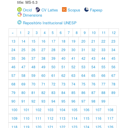
title: MS-5.3
Orcid
CV Lattes
Scopus
Fapesp
Dimensions
Repositório Institucional UNESP
«
1
2
3
4
5
6
7
8
9
10
11
12
13
14
15
16
17
18
19
20
21
22
23
24
25
26
27
28
29
30
31
32
33
34
35
36
37
38
39
40
41
42
43
44
45
46
47
48
49
50
51
52
53
54
55
56
57
58
59
60
61
62
63
64
65
66
67
68
69
70
71
72
73
74
75
76
77
78
79
80
81
82
83
84
85
86
87
88
89
90
91
92
93
94
95
96
97
98
99
100
101
102
103
104
105
106
107
108
109
110
111
112
113
114
115
116
117
118
119
120
121
122
123
124
125
126