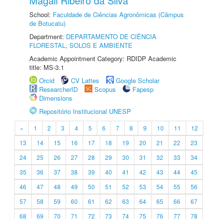
Magali Ribeiro da Silva
School:
Faculdade de Ciências Agronômicas (Câmpus
de Botucatu)
Department:
DEPARTAMENTO DE CIÊNCIA
FLORESTAL, SOLOS E AMBIENTE
Academic Appointment Category: RDIDP Academic
title: MS-3.1
Orcid
CV Lattes
Google Scholar
ResearcherID
Scopus
Fapesp
Dimensions
Repositório Institucional UNESP
«
1
2
3
4
5
6
7
8
9
10
11
12
13
14
15
16
17
18
19
20
21
22
23
24
25
26
27
28
29
30
31
32
33
34
35
36
37
38
39
40
41
42
43
44
45
46
47
48
49
50
51
52
53
54
55
56
57
58
59
60
61
62
63
64
65
66
67
68
69
70
71
72
73
74
75
76
77
78