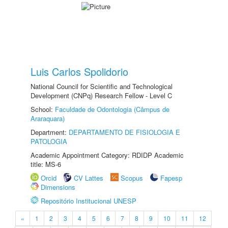
Luis Carlos Spolidorio
National Council for Scientific and Technological
Development (CNPq) Research Fellow - Level C
School:
Faculdade de Odontologia (Câmpus de
Araraquara)
Department:
DEPARTAMENTO DE FISIOLOGIA E
PATOLOGIA
Academic Appointment Category: RDIDP Academic
title: MS-6
Orcid
CV Lattes
Scopus
Fapesp
Dimensions
Repositório Institucional UNESP
«
1
2
3
4
5
6
7
8
9
10
11
12