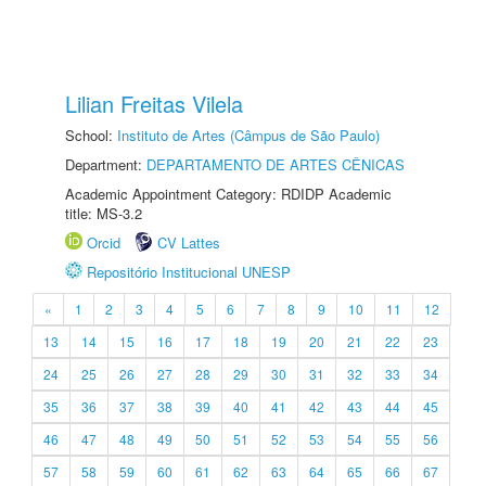
Lilian Freitas Vilela
School:
Instituto de Artes (Câmpus de São Paulo)
Department:
DEPARTAMENTO DE ARTES CÊNICAS
Academic Appointment Category: RDIDP Academic
title: MS-3.2
Orcid
CV Lattes
Repositório Institucional UNESP
«
1
2
3
4
5
6
7
8
9
10
11
12
13
14
15
16
17
18
19
20
21
22
23
24
25
26
27
28
29
30
31
32
33
34
35
36
37
38
39
40
41
42
43
44
45
46
47
48
49
50
51
52
53
54
55
56
57
58
59
60
61
62
63
64
65
66
67