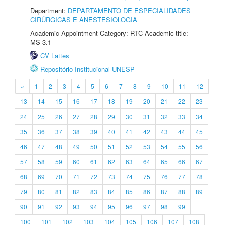
Department:
DEPARTAMENTO DE ESPECIALIDADES
CIRÚRGICAS E ANESTESIOLOGIA
Academic Appointment Category: RTC Academic title:
MS-3.1
CV Lattes
Repositório Institucional UNESP
«
1
2
3
4
5
6
7
8
9
10
11
12
13
14
15
16
17
18
19
20
21
22
23
24
25
26
27
28
29
30
31
32
33
34
35
36
37
38
39
40
41
42
43
44
45
46
47
48
49
50
51
52
53
54
55
56
57
58
59
60
61
62
63
64
65
66
67
68
69
70
71
72
73
74
75
76
77
78
79
80
81
82
83
84
85
86
87
88
89
90
91
92
93
94
95
96
97
98
99
100
101
102
103
104
105
106
107
108