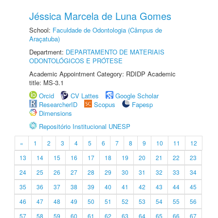
Jéssica Marcela de Luna Gomes
School:
Faculdade de Odontologia (Câmpus de
Araçatuba)
Department:
DEPARTAMENTO DE MATERIAIS
ODONTOLÓGICOS E PRÓTESE
Academic Appointment Category: RDIDP Academic
title: MS-3.1
Orcid
CV Lattes
Google Scholar
ResearcherID
Scopus
Fapesp
Dimensions
Repositório Institucional UNESP
«
1
2
3
4
5
6
7
8
9
10
11
12
13
14
15
16
17
18
19
20
21
22
23
24
25
26
27
28
29
30
31
32
33
34
35
36
37
38
39
40
41
42
43
44
45
46
47
48
49
50
51
52
53
54
55
56
57
58
59
60
61
62
63
64
65
66
67