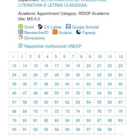
LITERATURA E LETRAS CLÁSSICAS
Academic Appointment Category: RDIDP Academic
title: MS-5.3
Orcid
CV Lattes
Google Scholar
ResearcherID
Scopus
Fapesp
Dimensions
Repositório Institucional UNESP
«
1
2
3
4
5
6
7
8
9
10
11
12
13
14
15
16
17
18
19
20
21
22
23
24
25
26
27
28
29
30
31
32
33
34
35
36
37
38
39
40
41
42
43
44
45
46
47
48
49
50
51
52
53
54
55
56
57
58
59
60
61
62
63
64
65
66
67
68
69
70
71
72
73
74
75
76
77
78
79
80
81
82
83
84
85
86
87
88
89
90
91
92
93
94
95
96
97
98
99