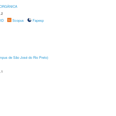
 ORGÂNICA
.2
rID
Scopus
Fapesp
Câmpus de São José do Rio Preto)
.1