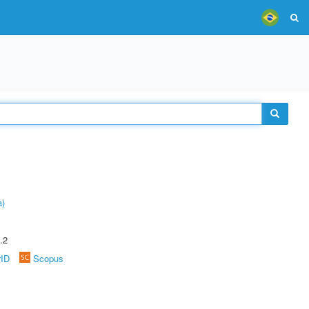
a)
.2
rID
Scopus