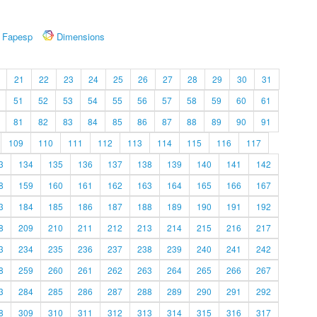
Fapesp
Dimensions
21
22
23
24
25
26
27
28
29
30
31
51
52
53
54
55
56
57
58
59
60
61
81
82
83
84
85
86
87
88
89
90
91
109
110
111
112
113
114
115
116
117
3
134
135
136
137
138
139
140
141
142
8
159
160
161
162
163
164
165
166
167
3
184
185
186
187
188
189
190
191
192
8
209
210
211
212
213
214
215
216
217
3
234
235
236
237
238
239
240
241
242
8
259
260
261
262
263
264
265
266
267
3
284
285
286
287
288
289
290
291
292
8
309
310
311
312
313
314
315
316
317