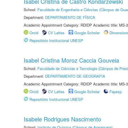
Isabel Cristina de Castro Kondarzewski
School:
Faculdade de Engenharia e Ciências (Câmpus de Guar
Department:
DEPARTAMENTO DE FÍSICA
Academic Appointment Category: RDIDP Academic title: MS-3
Orcid
CV Lattes
Google Scholar
Dimension
Repositório Institucional UNESP
Isabel Cristina Moroz Caccia Gouveia
School:
Faculdade de Ciências e Tecnologia (Câmpus de Presi
Department:
DEPARTAMENTO DE GEOGRAFIA
Academic Appointment Category: RDIDP Academic title: MS-3
Orcid
CV Lattes
Google Scholar
Fapesp
Repositório Institucional UNESP
Isabele Rodrigues Nascimento
School:
Instituto de Química (Câmpus de Araraquara)