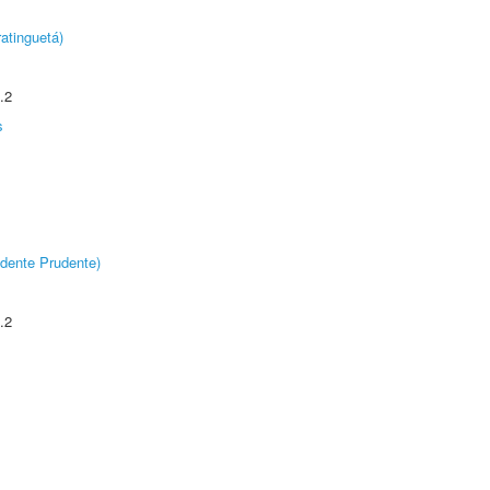
atinguetá)
.2
s
dente Prudente)
.2