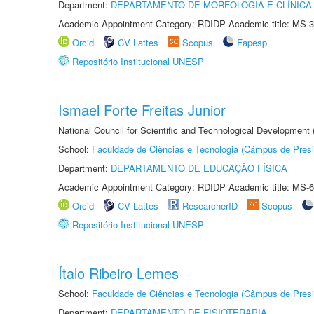
Department:
DEPARTAMENTO DE MORFOLOGIA E CLÍNICA 
Academic Appointment Category: RDIDP Academic title: MS-3
Orcid
CV Lattes
Scopus
Fapesp
Repositório Institucional UNESP
Ismael Forte Freitas Junior
National Council for Scientific and Technological Development
School:
Faculdade de Ciências e Tecnologia (Câmpus de Presi
Department:
DEPARTAMENTO DE EDUCAÇÃO FÍSICA
Academic Appointment Category: RDIDP Academic title: MS-6
Orcid
CV Lattes
ResearcherID
Scopus
Repositório Institucional UNESP
Ítalo Ribeiro Lemes
School:
Faculdade de Ciências e Tecnologia (Câmpus de Presi
Department:
DEPARTAMENTO DE FISIOTERAPIA