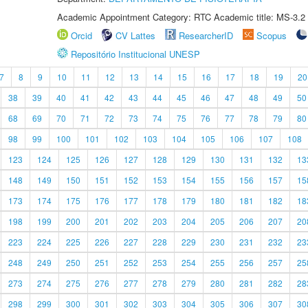
Academic Appointment Category: RTC Academic title: MS-3.2
Orcid
CV Lattes
ResearcherID
Scopus
Repositório Institucional UNESP
7
8
9
10
11
12
13
14
15
16
17
18
19
20
38
39
40
41
42
43
44
45
46
47
48
49
50
68
69
70
71
72
73
74
75
76
77
78
79
80
98
99
100
101
102
103
104
105
106
107
108
123
124
125
126
127
128
129
130
131
132
13
148
149
150
151
152
153
154
155
156
157
15
173
174
175
176
177
178
179
180
181
182
18
198
199
200
201
202
203
204
205
206
207
20
223
224
225
226
227
228
229
230
231
232
23
248
249
250
251
252
253
254
255
256
257
25
273
274
275
276
277
278
279
280
281
282
28
298
299
300
301
302
303
304
305
306
307
30