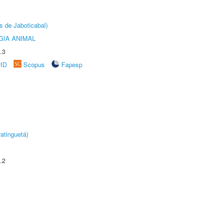
s de Jaboticabal)
GIA ANIMAL
.3
rID
Scopus
Fapesp
atinguetá)
.2