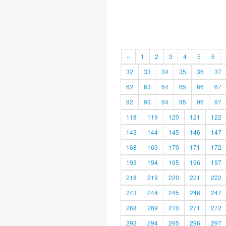
«
1
2
3
4
5
6
32
33
34
35
36
37
62
63
64
65
66
67
92
93
94
95
96
97
118
119
120
121
122
143
144
145
146
147
168
169
170
171
172
193
194
195
196
197
218
219
220
221
222
243
244
245
246
247
268
269
270
271
272
293
294
295
296
297