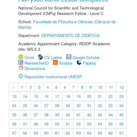
National Council for Scientific and Technological
Development (CNPq) Research Fellow - Level C
School:
Faculdade de Filosofia e Ciências (Câmpus de
Marília)
Department:
DEPARTAMENTO DE DIDÁTICA
Academic Appointment Category: RDIDP Academic
title: MS-5.3
Orcid
CV Lattes
Google Scholar
ResearcherID
Scopus
Fapesp
Dimensions
Repositório Institucional UNESP
«
1
2
3
4
5
6
7
8
9
10
11
12
13
14
15
16
17
18
19
20
21
22
23
24
25
26
27
28
29
30
31
32
33
34
35
36
37
38
39
40
41
42
43
44
45
46
47
48
49
50
51
52
53
54
55
56
57
58
59
60
61
62
63
64
65
66
67