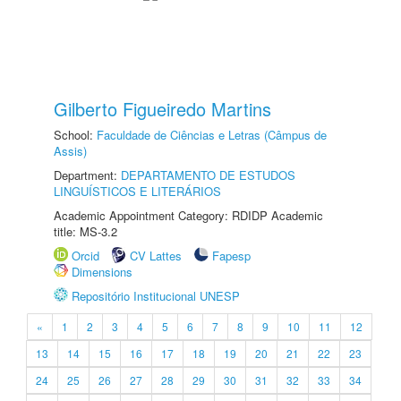
Gilberto Figueiredo Martins
School:
Faculdade de Ciências e Letras (Câmpus de
Assis)
Department:
DEPARTAMENTO DE ESTUDOS
LINGUÍSTICOS E LITERÁRIOS
Academic Appointment Category: RDIDP Academic
title: MS-3.2
Orcid
CV Lattes
Fapesp
Dimensions
Repositório Institucional UNESP
«
1
2
3
4
5
6
7
8
9
10
11
12
13
14
15
16
17
18
19
20
21
22
23
24
25
26
27
28
29
30
31
32
33
34