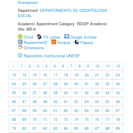
Araraquara)
Department:
DEPARTAMENTO DE ODONTOLOGIA
SOCIAL
Academic Appointment Category: RDIDP Academic
title: MS-6
Orcid
CV Lattes
Google Scholar
ResearcherID
Scopus
Fapesp
Dimensions
Repositório Institucional UNESP
«
1
2
3
4
5
6
7
8
9
10
11
12
13
14
15
16
17
18
19
20
21
22
23
24
25
26
27
28
29
30
31
32
33
34
35
36
37
38
39
40
41
42
43
44
45
46
47
48
49
50
51
52
53
54
55
56
57
58
59
60
61
62
63
64
65
66
67
68
69
70
71
72
73
74
75
76
77
78
79
80
81
82
83
84
85
86
87
88
89