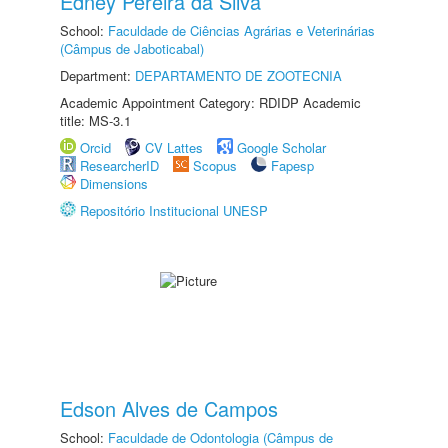
Edney Pereira da Silva
School:
Faculdade de Ciências Agrárias e Veterinárias
(Câmpus de Jaboticabal)
Department:
DEPARTAMENTO DE ZOOTECNIA
Academic Appointment Category: RDIDP Academic
title: MS-3.1
Orcid
CV Lattes
Google Scholar
ResearcherID
Scopus
Fapesp
Dimensions
Repositório Institucional UNESP
Edson Alves de Campos
School:
Faculdade de Odontologia (Câmpus de