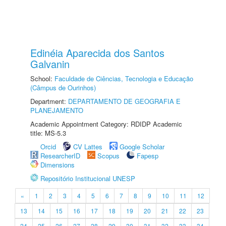
Edinéia Aparecida dos Santos
Galvanin
School:
Faculdade de Ciências, Tecnologia e Educação
(Câmpus de Ourinhos)
Department:
DEPARTAMENTO DE GEOGRAFIA E
PLANEJAMENTO
Academic Appointment Category: RDIDP Academic
title: MS-5.3
Orcid
CV Lattes
Google Scholar
ResearcherID
Scopus
Fapesp
Dimensions
Repositório Institucional UNESP
«
1
2
3
4
5
6
7
8
9
10
11
12
13
14
15
16
17
18
19
20
21
22
23
24
25
26
27
28
29
30
31
32
33
34