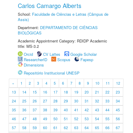
Carlos Camargo Alberts
School:
Faculdade de Ciências e Letras (Câmpus de
Assis)
Department:
DEPARTAMENTO DE CIÊNCIAS
BIOLÓGICAS
Academic Appointment Category: RDIDP Academic
title: MS-3.2
Orcid
CV Lattes
Google Scholar
ResearcherID
Scopus
Fapesp
Dimensions
Repositório Institucional UNESP
«
1
2
3
4
5
6
7
8
9
10
11
12
13
14
15
16
17
18
19
20
21
22
23
24
25
26
27
28
29
30
31
32
33
34
35
36
37
38
39
40
41
42
43
44
45
46
47
48
49
50
51
52
53
54
55
56
57
58
59
60
61
62
63
64
65
66
67