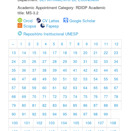
Academic Appointment Category: RDIDP Academic
title: MS-3.2
Orcid
CV Lattes
Google Scholar
Scopus
Fapesp
Repositório Institucional UNESP
«
1
2
3
4
5
6
7
8
9
10
11
12
13
14
15
16
17
18
19
20
21
22
23
24
25
26
27
28
29
30
31
32
33
34
35
36
37
38
39
40
41
42
43
44
45
46
47
48
49
50
51
52
53
54
55
56
57
58
59
60
61
62
63
64
65
66
67
68
69
70
71
72
73
74
75
76
77
78
79
80
81
82
83
84
85
86
87
88
89
90
91
92
93
94
95
96
97
98
99
100
101
102
103
104
105
106
107
108