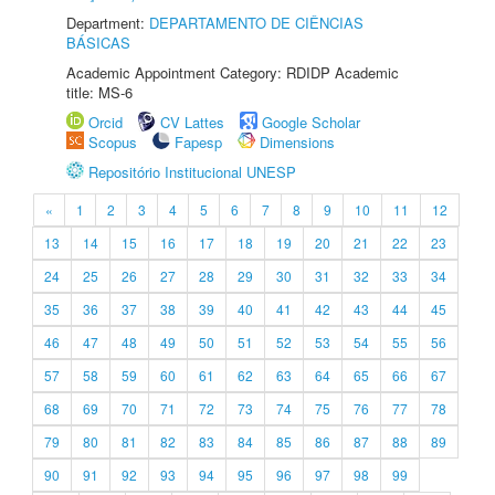
Department:
DEPARTAMENTO DE CIÊNCIAS
BÁSICAS
Academic Appointment Category: RDIDP Academic
title: MS-6
Orcid
CV Lattes
Google Scholar
Scopus
Fapesp
Dimensions
Repositório Institucional UNESP
«
1
2
3
4
5
6
7
8
9
10
11
12
13
14
15
16
17
18
19
20
21
22
23
24
25
26
27
28
29
30
31
32
33
34
35
36
37
38
39
40
41
42
43
44
45
46
47
48
49
50
51
52
53
54
55
56
57
58
59
60
61
62
63
64
65
66
67
68
69
70
71
72
73
74
75
76
77
78
79
80
81
82
83
84
85
86
87
88
89
90
91
92
93
94
95
96
97
98
99