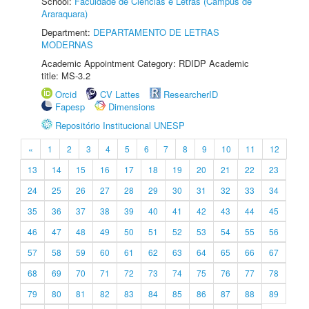
School:
Faculdade de Ciências e Letras (Câmpus de
Araraquara)
Department:
DEPARTAMENTO DE LETRAS
MODERNAS
Academic Appointment Category: RDIDP Academic
title: MS-3.2
Orcid
CV Lattes
ResearcherID
Fapesp
Dimensions
Repositório Institucional UNESP
«
1
2
3
4
5
6
7
8
9
10
11
12
13
14
15
16
17
18
19
20
21
22
23
24
25
26
27
28
29
30
31
32
33
34
35
36
37
38
39
40
41
42
43
44
45
46
47
48
49
50
51
52
53
54
55
56
57
58
59
60
61
62
63
64
65
66
67
68
69
70
71
72
73
74
75
76
77
78
79
80
81
82
83
84
85
86
87
88
89