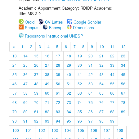
Academic Appointment Category: RDIDP Academic
title: MS-3.2
Orcid
CV Lattes
Google Scholar
Scopus
Fapesp
Dimensions
Repositório Institucional UNESP
«
1
2
3
4
5
6
7
8
9
10
11
12
13
14
15
16
17
18
19
20
21
22
23
24
25
26
27
28
29
30
31
32
33
34
35
36
37
38
39
40
41
42
43
44
45
46
47
48
49
50
51
52
53
54
55
56
57
58
59
60
61
62
63
64
65
66
67
68
69
70
71
72
73
74
75
76
77
78
79
80
81
82
83
84
85
86
87
88
89
90
91
92
93
94
95
96
97
98
99
100
101
102
103
104
105
106
107
108