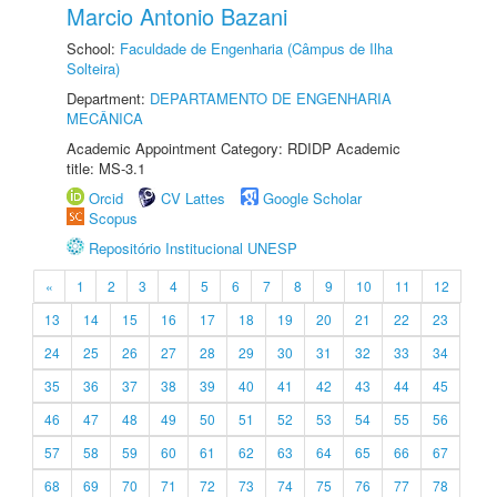
Marcio Antonio Bazani
School:
Faculdade de Engenharia (Câmpus de Ilha
Solteira)
Department:
DEPARTAMENTO DE ENGENHARIA
MECÂNICA
Academic Appointment Category: RDIDP Academic
title: MS-3.1
Orcid
CV Lattes
Google Scholar
Scopus
Repositório Institucional UNESP
«
1
2
3
4
5
6
7
8
9
10
11
12
13
14
15
16
17
18
19
20
21
22
23
24
25
26
27
28
29
30
31
32
33
34
35
36
37
38
39
40
41
42
43
44
45
46
47
48
49
50
51
52
53
54
55
56
57
58
59
60
61
62
63
64
65
66
67
68
69
70
71
72
73
74
75
76
77
78