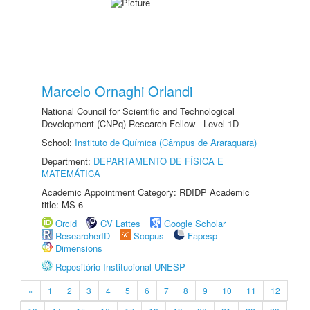
Marcelo Ornaghi Orlandi
National Council for Scientific and Technological
Development (CNPq) Research Fellow - Level 1D
School:
Instituto de Química (Câmpus de Araraquara)
Department:
DEPARTAMENTO DE FÍSICA E
MATEMÁTICA
Academic Appointment Category: RDIDP Academic
title: MS-6
Orcid
CV Lattes
Google Scholar
ResearcherID
Scopus
Fapesp
Dimensions
Repositório Institucional UNESP
«
1
2
3
4
5
6
7
8
9
10
11
12