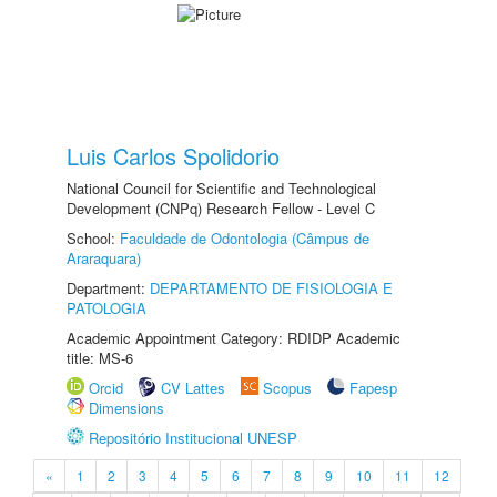
Luis Carlos Spolidorio
National Council for Scientific and Technological
Development (CNPq) Research Fellow - Level C
School:
Faculdade de Odontologia (Câmpus de
Araraquara)
Department:
DEPARTAMENTO DE FISIOLOGIA E
PATOLOGIA
Academic Appointment Category: RDIDP Academic
title: MS-6
Orcid
CV Lattes
Scopus
Fapesp
Dimensions
Repositório Institucional UNESP
«
1
2
3
4
5
6
7
8
9
10
11
12